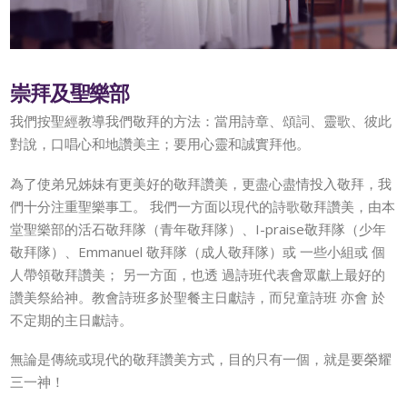
崇拜及聖樂部
我們按聖經教導我們敬拜的方法：當用詩章、頌詞、靈歌、彼此
對說，口唱心和地讚美主；要用心靈和誠實拜他。
為了使弟兄姊妹有更美好的敬拜讚美，更盡心盡情投入敬拜，我
們十分注重聖樂事工。 我們一方面以現代的詩歌敬拜讚美，由本
堂聖樂部的活石敬拜隊（青年敬拜隊）、I-praise敬拜隊（少年
敬拜隊）、Emmanuel 敬拜隊（成人敬拜隊）或 一些小組或 個
人帶領敬拜讚美； 另一方面，也透 過詩班代表會眾獻上最好的
讚美祭給神。教會詩班多於聖餐主日獻詩，而兒童詩班 亦會 於
不定期的主日獻詩。
無論是傳統或現代的敬拜讚美方式，目的只有一個，就是要榮耀
三一神！