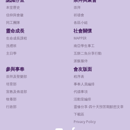
本堂歷史
崇拜
信仰與會徽
祈禱會
同工團隊
各區小組
靈命成長
社會關懷
生命成長課程
MAPPER
洗禮班
南亞學生事工
主日學
五餅二魚分享行動
派飯服侍
參與事奉
會友版面
崇拜及聖樂部
程序表
培育部
事奉人員編排
宣教及佈道部
代禱事項
牧養部
活動室編排
行政部
靈修分享-四十天預苦期默想文章
下載區
Privacy Policy